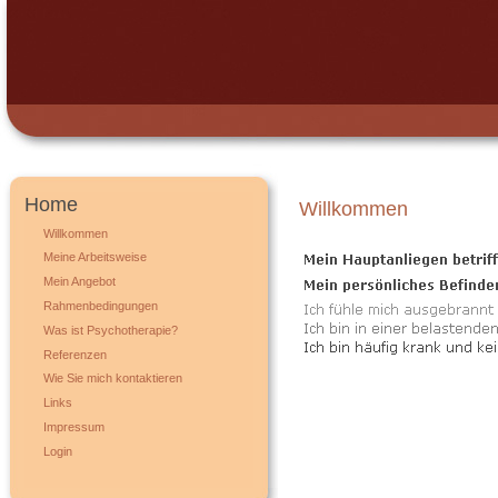
Home
Willkommen
Willkommen
Meine Arbeitsweise
Mein Angebot
Rahmenbedingungen
Was ist Psychotherapie?
Referenzen
Wie Sie mich kontaktieren
Links
Impressum
Login